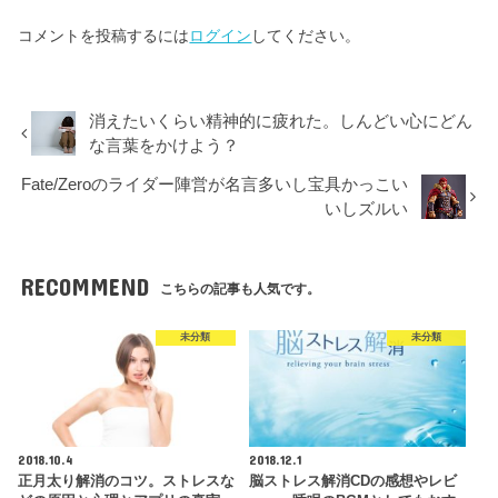
コメントを投稿するには
ログイン
してください。
消えたいくらい精神的に疲れた。しんどい心にどん
な言葉をかけよう？
Fate/Zeroのライダー陣営が名言多いし宝具かっこい
いしズルい
RECOMMEND
こちらの記事も人気です。
未分類
未分類
2018.10.4
2018.12.1
正月太り解消のコツ。ストレスな
脳ストレス解消CDの感想やレビ