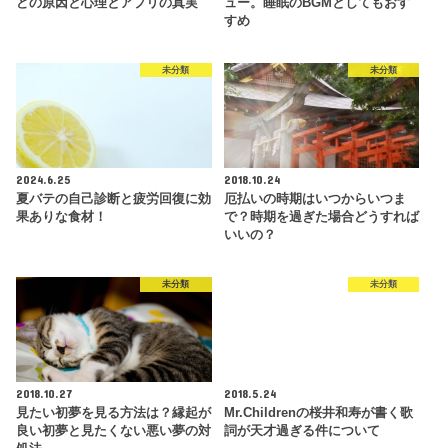
どの原因と心理とアプリの真実
ュー。睡眠のBGMとしてもおす
すめ
未分類
未分類
2024.6.25
2018.10.24
夏バテの自己診断と疲労回復に効
厄払いの時期はいつからいつま
果ありな食材！
で？時期を過ぎた場合どうすれば
いいの？
未分類
未分類
2018.10.27
2018.5.24
見たい初夢を見る方法は？縁起が
Mr.Childrenの桜井和寿が書く歌
良い初夢と見たくない悪い夢の対
詞が天才過ぎる件について