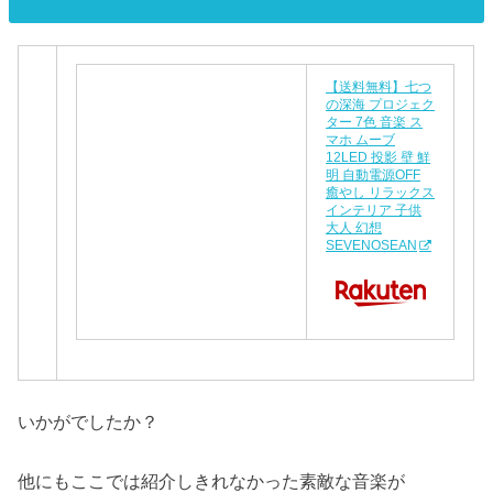
【送料無料】七つ
の深海 プロジェク
ター 7色 音楽 ス
マホ ムーブ
12LED 投影 壁 鮮
明 自動電源OFF
癒やし リラックス
インテリア 子供
大人 幻想
SEVENOSEAN
いかがでしたか？
他にもここでは紹介しきれなかった素敵な音楽が