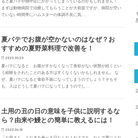
ると夏バテや熱中症にかかってしまっているのかもしれません！
まずは動物病院で治療してもらうことが大前提ですが、病院が空い
ていない時間帯にハムスターの体調不良に気…
夏バテでお腹が空かないのはなぜ？お
すすめの夏野菜料理で改善を！
2020.04.20
夏バテになると、お腹がすかなくなって食欲がない状態が続くとい
う経験をされたことのある方はすくなくないかもしれません。 な
ぜ、夏バテになると食欲不振になってしまうのでしょう？そもそ
も、人はどうして夏バテになってしまうのでし…
土用の丑の日の意味を子供に説明するな
ら？由来や鰻との簡単に教えるには！
2020.04.18
「お母さん、うなぎを食べる日なんだよね？でも、なんで夏にうな