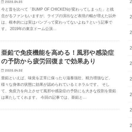
2020.04.05
今と昔を比べて「BUMP OF CHICKENが変わってしまった」と残
念がるファンもいますが、ライブの演出など表現の幅が増えた以外
は、根本的には実はバンプって変わってないよね？という記事で
す。 2019年の東京ドーム公演…
亜鉛で免疫機能を高める！風邪や感染症
の予防から疲労回復まで効果あり
2020.04.02
亜鉛といえば、味覚を正常に保ったり滋養強壮、精力増強など、
様々な身体の状態に効果が認められているミネラルです。 そし
て、免疫力を向上させて風邪や感染症の予防にも大きな役割を亜鉛
は果たしてくれます。 今回の記事では、亜鉛と…