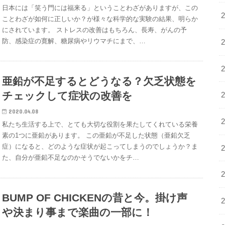
日本には「笑う門には福来る」ということわざがありますが、この
ことわざが如何に正しいか？が様々な科学的な実験の結果、明らか
にされています。 ストレスの改善はもちろん、長寿、がんの予
防、感染症の寛解、糖尿病やリウマチにまで、…
亜鉛が不足するとどうなる？欠乏状態を
チェックして症状の改善を
2020.04.08
私たち生活する上で、とても大切な役割を果たしてくれている栄養
素の1つに亜鉛があります。 この亜鉛が不足した状態（亜鉛欠乏
症）になると、どのような症状が起こってしまうのでしょうか？ま
た、自分が亜鉛不足なのかそうでないかをチ…
BUMP OF CHICKENの昔と今。掛け声
や決まり事まで楽曲の一部に！