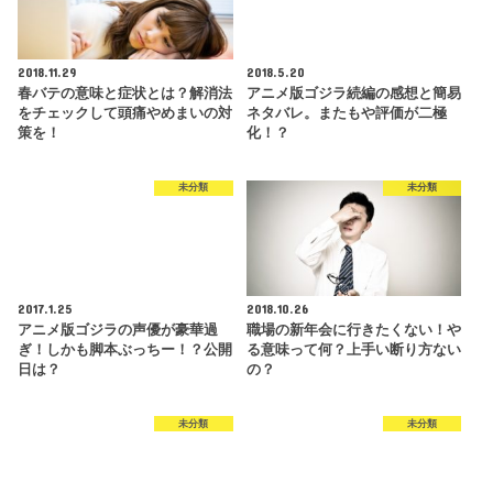
2018.11.29
2018.5.20
春バテの意味と症状とは？解消法
アニメ版ゴジラ続編の感想と簡易
をチェックして頭痛やめまいの対
ネタバレ。またもや評価が二極
策を！
化！？
未分類
未分類
2017.1.25
2018.10.26
アニメ版ゴジラの声優が豪華過
職場の新年会に行きたくない！や
ぎ！しかも脚本ぶっちー！？公開
る意味って何？上手い断り方ない
日は？
の？
未分類
未分類