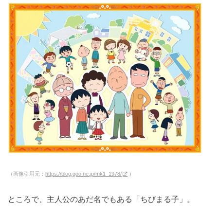
（画像引用元：
https://blog.goo.ne.jp/mk1_1978/
）
ところで、主人公のあだ名でもある「ちびまる子」。