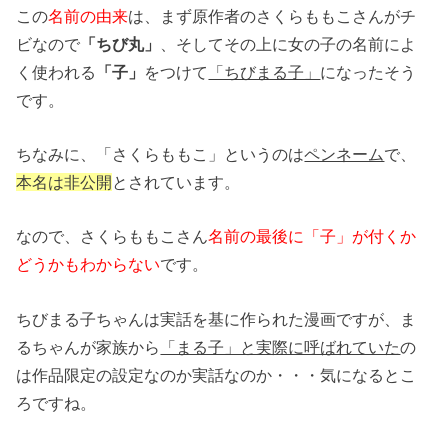
この
名前の由来
は、まず原作者のさくらももこさんがチ
ビなので
「ちび丸」
、そしてその上に女の子の名前によ
く使われる
「子」
をつけて
「ちびまる子」
になったそう
です。
ちなみに、「さくらももこ」というのは
ペンネーム
で、
本名は非公開
とされています。
なので、さくらももこさん
名前の最後に「子」が付くか
どうかもわからない
です。
ちびまる子ちゃんは実話を基に作られた漫画ですが、ま
るちゃんが家族から
「まる子」と実際に呼ばれていた
の
は作品限定の設定なのか実話なのか・・・気になるとこ
ろですね。