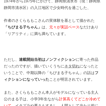
1974年から1975年にかけて、静岡県清水市（現：静岡県
静岡市清水区）の入江地区で少女時代を過ごした、
作者のさくらももこさんの実体験を基として描かれた
「ちびまる子ちゃん」
は、
元々が実話ベース
なだけあり
「リアリティ」に満ち満ちています。
ただし、
連載開始当初はノンフィクション
に寄った作品
だったのですが、描いていくうちに
ネタ切れ
になったと
いうことで、中期以降の「ちびまる子ちゃん」の話は
フ
ィクションになっていった
ことが明言されています。
また、さくらももこさん本人がモデルになっている主人
公のまる子は、小学3年生ながら
計算高くてどこか冷めて
いて
、イタズラや悪さもするし、
人間として当たり前に