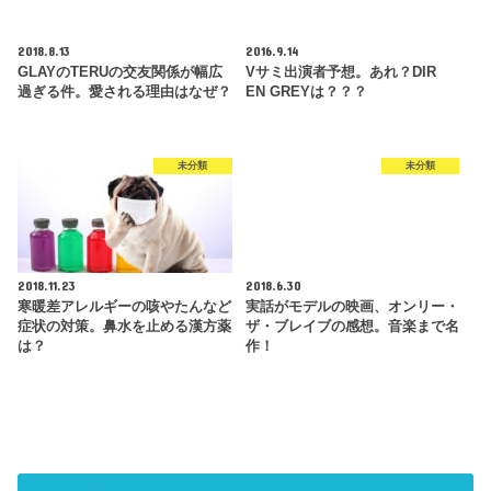
2018.8.13
2016.9.14
GLAYのTERUの交友関係が幅広
Vサミ出演者予想。あれ？DIR
過ぎる件。愛される理由はなぜ？
EN GREYは？？？
未分類
未分類
2018.11.23
2018.6.30
寒暖差アレルギーの咳やたんなど
実話がモデルの映画、オンリー・
症状の対策。鼻水を止める漢方薬
ザ・ブレイブの感想。音楽まで名
は？
作！