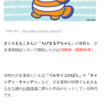
（画像引用元：
https://twitter.com/tweet_maruko
）
さくらももこさん
が
「ちびまる子ちゃん」
の連載を、少
女漫画雑誌リボンで開始したのは
1986年（昭和61年）
。
当時の少女漫画といえば
「ベルサイユのばら」
や
「キャ
ンディ・キャンディ」
など、少女漫画の特徴でもある
キ
ラキラ感
や
お姫様感
に満ちた作品がヒットしている時代
です。