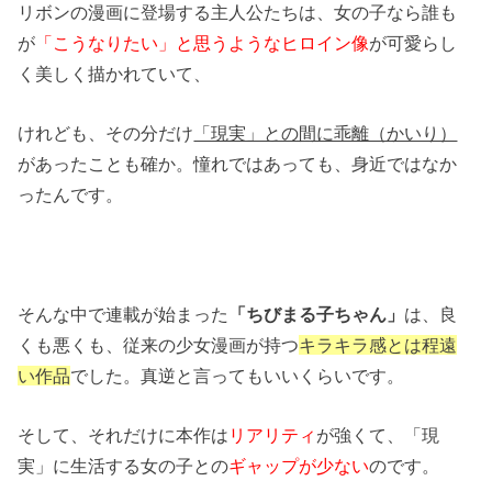
リボンの漫画に登場する主人公たちは、女の子なら誰も
が
「こうなりたい」と思うようなヒロイン像
が可愛らし
く美しく描かれていて、
けれども、その分だけ
「現実」との間に乖離（かいり）
があったことも確か。憧れではあっても、身近ではなか
ったんです。
そんな中で連載が始まった
「ちびまる子ちゃん」
は、良
くも悪くも、従来の少女漫画が持つ
キラキラ感とは程遠
い作品
でした。真逆と言ってもいいくらいです。
そして、それだけに本作は
リアリティ
が強くて、「現
実」に生活する女の子との
ギャップが少ない
のです。