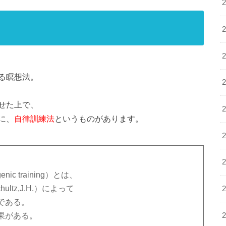
る瞑想法。
せた上で、
に、
自律訓練法
というものがあります。
c training）とは、
ltz,J.H.）によって
である。
果がある。