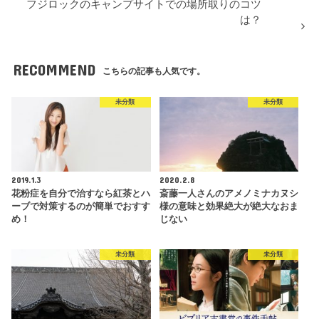
フジロックのキャンプサイトでの場所取りのコツ
は？
RECOMMEND
こちらの記事も人気です。
未分類
未分類
2019.1.3
2020.2.8
花粉症を自分で治すなら紅茶とハ
斎藤一人さんのアメノミナカヌシ
ーブで対策するのが簡単でおすす
様の意味と効果絶大が絶大なおま
め！
じない
未分類
未分類