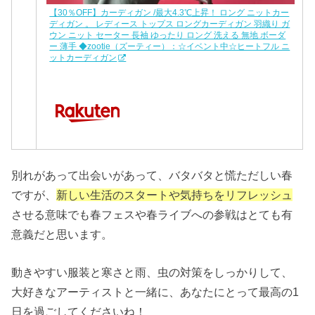
【30％OFF】カーディガン /最大4.3℃上昇！ ロング ニットカー
ディガン 。 レディース トップス ロングカーディガン 羽織り ガ
ウン ニット セーター 長袖 ゆったり ロング 洗える 無地 ボーダ
ー 薄手 ◆zootie（ズーティー）：☆イベント中☆ヒートフル ニ
ットカーディガン
別れがあって出会いがあって、バタバタと慌ただしい春
ですが、
新しい生活のスタートや気持ちをリフレッシュ
させる意味でも春フェスや春ライブへの参戦はとても有
意義だと思います。
動きやすい服装と寒さと雨、虫の対策をしっかりして、
大好きなアーティストと一緒に、あなたにとって最高の1
日を過ごしてくださいね！