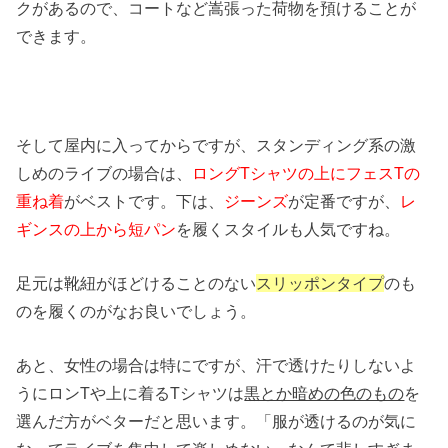
クがあるので、コートなど嵩張った荷物を預けることが
できます。
そして屋内に入ってからですが、スタンディング系の激
しめのライブの場合は、
ロングTシャツの上にフェスTの
重ね着
がベストです。下は、
ジーンズ
が定番ですが、
レ
ギンスの上から短パン
を履くスタイルも人気ですね。
足元は靴紐がほどけることのない
スリッポンタイプ
のも
のを履くのがなお良いでしょう。
あと、女性の場合は特にですが、汗で透けたりしないよ
うにロンTや上に着るTシャツは
黒とか暗めの色のもの
を
選んだ方がベターだと思います。「服が透けるのが気に