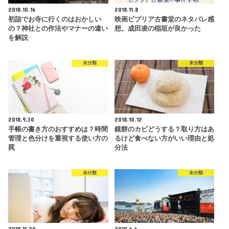
2018.10.16
2018.11.8
初詣でお寺に行くのはおかしい
映画ビブリア古書堂のネタバレ感
の？神社との作法やマナーの違い
想。成田凌の稲垣が良かった
を解説
未分類
未分類
2018.9.30
2018.10.12
手帳の書き方のおすすめは？時間
鏡餅のカビどうする？取り方はあ
管理と色分けを重視する使い方の
るけど食べない方がいい理由と処
罠
分法
未分類
未分類
2018.11.29
2019.4.4